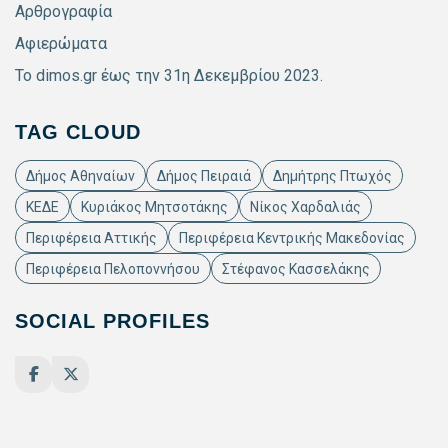
Αρθρογραφία
Αφιερώματα
Το dimos.gr έως την 31η Δεκεμβρίου 2023.
TAG CLOUD
Δήμος Αθηναίων
Δήμος Πειραιά
Δημήτρης Πτωχός
ΚΕΔΕ
Κυριάκος Μητσοτάκης
Νίκος Χαρδαλιάς
Περιφέρεια Αττικής
Περιφέρεια Κεντρικής Μακεδονίας
Περιφέρεια Πελοποννήσου
Στέφανος Κασσελάκης
SOCIAL PROFILES