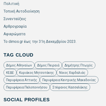
Πολιτική
Τοπική Αυτοδιοίκηση
Συνεντεύξεις
Αρθρογραφία
Αφιερώματα
Το dimos.gr έως την 31η Δεκεμβρίου 2023.
TAG CLOUD
Δήμος Αθηναίων
Δήμος Πειραιά
Δημήτρης Πτωχός
ΚΕΔΕ
Κυριάκος Μητσοτάκης
Νίκος Χαρδαλιάς
Περιφέρεια Αττικής
Περιφέρεια Κεντρικής Μακεδονίας
Περιφέρεια Πελοποννήσου
Στέφανος Κασσελάκης
SOCIAL PROFILES