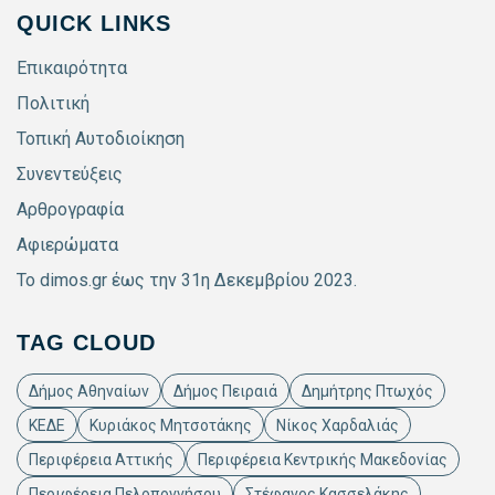
QUICK LINKS
Επικαιρότητα
Πολιτική
Τοπική Αυτοδιοίκηση
Συνεντεύξεις
Αρθρογραφία
Αφιερώματα
Το dimos.gr έως την 31η Δεκεμβρίου 2023.
TAG CLOUD
Δήμος Αθηναίων
Δήμος Πειραιά
Δημήτρης Πτωχός
ΚΕΔΕ
Κυριάκος Μητσοτάκης
Νίκος Χαρδαλιάς
Περιφέρεια Αττικής
Περιφέρεια Κεντρικής Μακεδονίας
Περιφέρεια Πελοποννήσου
Στέφανος Κασσελάκης