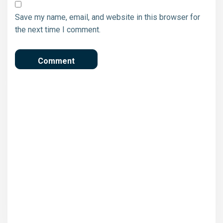
Save my name, email, and website in this browser for
the next time I comment.
Ολοκληρώνονται από την
Περιφέρεια Θεσσαλίας οι
έλεγχοι για το δεύτερο κύκλο
της κρατικής αρωγής
Ημερίδα: Το «Νέο
Περιβάλλον» Πολιτικής
Προστασίας του Δήμου