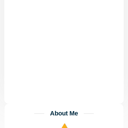
Πάτρα: Ξεκινά η σύνδεση
7.000 κατοικιών με το δίκτυο
της αποχέτευσης
Χ.Δούκας: «Οι δημοτικές αρχές
πρέπει να μπορούν να
αποφασίζουν για την πόλη
που θέλουν»
About Me