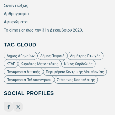
Συνεντεύξεις
Αρθρογραφία
Αφιερώματα
Το dimos.gr έως την 31η Δεκεμβρίου 2023.
TAG CLOUD
Δήμος Αθηναίων
Δήμος Πειραιά
Δημήτρης Πτωχός
ΚΕΔΕ
Κυριάκος Μητσοτάκης
Νίκος Χαρδαλιάς
Περιφέρεια Αττικής
Περιφέρεια Κεντρικής Μακεδονίας
Περιφέρεια Πελοποννήσου
Στέφανος Κασσελάκης
SOCIAL PROFILES