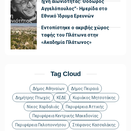
Ίχνη αιωνιότητας: Θόδωρος
Αγγελόπουλος”- Ημερίδα στο
Εθνικό Ίδρυμα Ερευνών
Εντοπίστηκε ο ακριβής χώρος
ταφής του Πλάτωνα στην
«Ακαδημία Πλάτωνος»
Tag Cloud
Δήμος Αθηναίων
Δήμος Πειραιά
Δημήτρης Πτωχός
ΚΕΔΕ
Κυριάκος Μητσοτάκης
Νίκος Χαρδαλιάς
Περιφέρεια Αττικής
Περιφέρεια Κεντρικής Μακεδονίας
Περιφέρεια Πελοποννήσου
Στέφανος Κασσελάκης