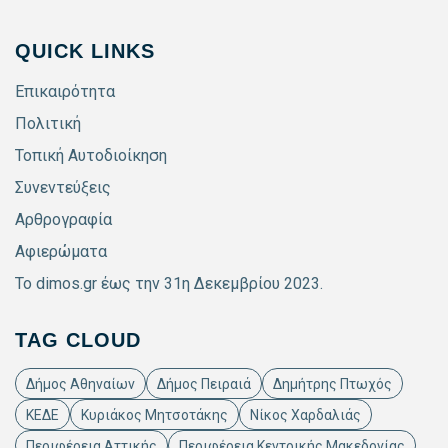
QUICK LINKS
Επικαιρότητα
Πολιτική
Τοπική Αυτοδιοίκηση
Συνεντεύξεις
Αρθρογραφία
Αφιερώματα
Το dimos.gr έως την 31η Δεκεμβρίου 2023.
TAG CLOUD
Δήμος Αθηναίων
Δήμος Πειραιά
Δημήτρης Πτωχός
ΚΕΔΕ
Κυριάκος Μητσοτάκης
Νίκος Χαρδαλιάς
Περιφέρεια Αττικής
Περιφέρεια Κεντρικής Μακεδονίας