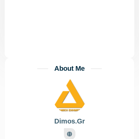
Δήμος Μεγαλόπολης: Άσκηση
«Φιλοποίμην 2024» την
Πέμπτη 13 Ιουνίου
About Me
Dimos.gr