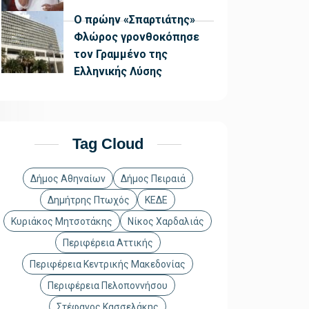
Ο πρώην «Σπαρτιάτης»
Φλώρος γρονθοκόπησε
τον Γραμμένο της
Ελληνικής Λύσης
Tag Cloud
Δήμος Αθηναίων
Δήμος Πειραιά
Δημήτρης Πτωχός
ΚΕΔΕ
Κυριάκος Μητσοτάκης
Νίκος Χαρδαλιάς
Περιφέρεια Αττικής
Περιφέρεια Κεντρικής Μακεδονίας
Περιφέρεια Πελοποννήσου
Στέφανος Κασσελάκης