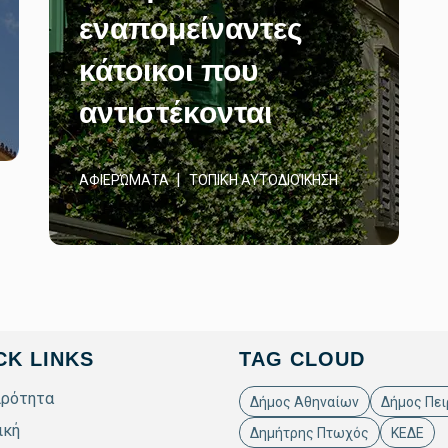
εναπομείναντες
κάτοικοι που
αντιστέκονται
ΑΦΙΕΡΏΜΑΤΑ
ΤΟΠΙΚΉ ΑΥΤΟΔΙΟΊΚΗΣΗ
CK LINKS
TAG CLOUD
ιρότητα
Δήμος Αθηναίων
Δήμος Πει
ική
Δημήτρης Πτωχός
ΚΕΔΕ