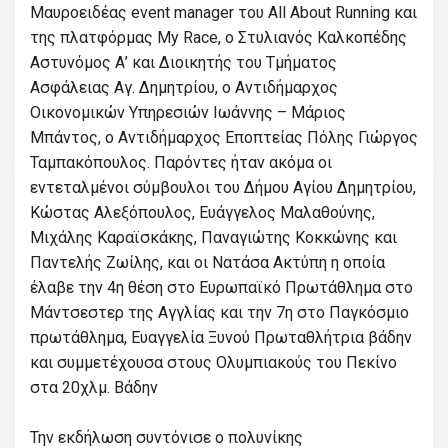
Μαυροειδέας event manager του All About Running και
της πλατφόρμας My Race, ο Στυλιανός Καλκοπέδης
Αστυνόμος Α’ και Διοικητής του Τμήματος
Ασφάλειας Αγ. Δημητρίου, ο Αντιδήμαρχος
Οικονομικών Υπηρεσιών Ιωάννης – Μάριος
Μπάντος, ο Αντιδήμαρχος Εποπτείας Πόλης Γιώργος
Ταμπακόπουλος. Παρόντες ήταν ακόμα οι
εντεταλμένοι σύμβουλοι του Δήμου Αγίου Δημητρίου,
Κώστας Αλεξόπουλος, Ευάγγελος Μαλαθούνης,
Μιχάλης Καραϊσκάκης, Παναγιώτης Κοκκώνης και
Παντελής Ζωίλης, και οι Νατάσα Ακτύπη η οποία
έλαβε την 4η θέση στο Ευρωπαϊκό Πρωτάθλημα στο
Μάντσεστερ της Αγγλίας και την 7η στο Παγκόσμιο
πρωτάθλημα, Ευαγγελία Ξυνού Πρωταθλήτρια βάδην
και συμμετέχουσα στους Ολυμπιακούς του Πεκίνο
στα 20χλμ. Βάδην
Την εκδήλωση συντόνισε ο πολυνίκης