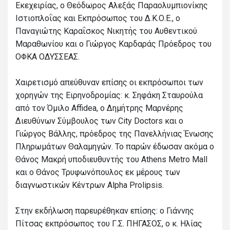
Εκεχειρίας, ο Θεόδωρος Αλεξάς Παραολυμπιονίκης
Ιστιοπλοΐας και Εκπρόσωπος του Δ.Κ.Ο.Ε., ο
Παναγιώτης Καραΐσκος Νικητής του Αυθεντικού
Μαραθωνίου και ο Γιώργος Καρδαράς Πρόεδρος του
ΟΦΚΑ ΟΔΥΣΣΕΑΣ.
Χαιρετισμό απεύθυναν επίσης οι εκπρόσωποι των
χορηγών της Ειρηνοδρομίας: κ. Σηφάκη Σταυρούλα
από τον Όμιλο Affidea, ο Δημήτρης Μαρνέρης
Διευθύνων Σύμβουλος των City Doctors και ο
Γιώργος Βάλλης, πρόεδρος της Πανελλήνιας Ένωσης
Πληρωμάτων Θαλαμηγών. Το παρών έδωσαν ακόμα ο
Θάνος Μακρή υποδιευθυντής του Athens Metro Mall
και ο Θάνος Τρυφωνόπουλος εκ μέρους των
διαγνωστικών Κέντρων Alpha Prolipsis.
Στην εκδήλωση παρευρέθηκαν επίσης: ο Γιάννης
Πίτσας εκπρόσωπος του Γ.Σ. ΠΗΓΑΣΟΣ, ο κ. Ηλίας