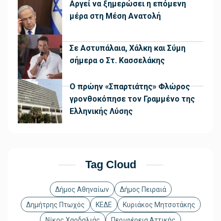
Αργεί να ξημερώσει η επόμενη
μέρα στη Μέση Ανατολή
Σε Αστυπάλαια, Χάλκη και Σύμη
σήμερα ο Στ. Κασσελάκης
Ο πρώην «Σπαρτιάτης» Φλώρος
γρονθοκόπησε τον Γραμμένο της
Ελληνικής Λύσης
Tag Cloud
Δήμος Αθηναίων
Δήμος Πειραιά
Δημήτρης Πτωχός
ΚΕΔΕ
Κυριάκος Μητσοτάκης
Νίκος Χαρδαλιάς
Περιφέρεια Αττικής