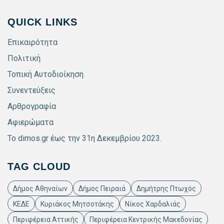
QUICK LINKS
Επικαιρότητα
Πολιτική
Τοπική Αυτοδιοίκηση
Συνεντεύξεις
Αρθρογραφία
Αφιερώματα
Το dimos.gr έως την 31η Δεκεμβρίου 2023.
TAG CLOUD
Δήμος Αθηναίων
Δήμος Πειραιά
Δημήτρης Πτωχός
ΚΕΔΕ
Κυριάκος Μητσοτάκης
Νίκος Χαρδαλιάς
Περιφέρεια Αττικής
Περιφέρεια Κεντρικής Μακεδονίας