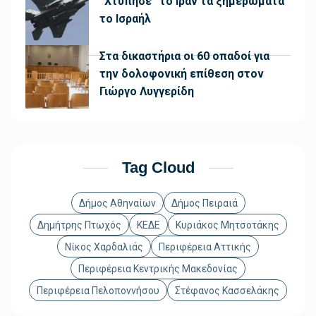
“Χτύπησε” το Ιράν τα ξημερώματα
το Ισραήλ
Στα δικαστήρια οι 60 οπαδοί για
την δολοφονική επίθεση στον
Γιώργο Λυγγερίδη
Tag Cloud
Δήμος Αθηναίων
Δήμος Πειραιά
Δημήτρης Πτωχός
ΚΕΔΕ
Κυριάκος Μητσοτάκης
Νίκος Χαρδαλιάς
Περιφέρεια Αττικής
Περιφέρεια Κεντρικής Μακεδονίας
Περιφέρεια Πελοποννήσου
Στέφανος Κασσελάκης