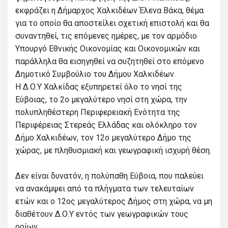
εκφράζει η Δήμαρχος Χαλκιδέων Έλενα Βάκα, θέμα
για το οποίο θα αποστείλει σχετική επιστολή και θα
συναντηθεί, τις επόμενες ημέρες, με τον αρμόδιο
Υπουργό Εθνικής Οικονομίας και Οικονομικών και
παράλληλα θα εισηγηθεί να συζητηθεί στο επόμενο
Δημοτικό Συμβούλιο του Δήμου Χαλκιδέων.
Η Δ.Ο.Υ Χαλκίδας εξυπηρετεί όλο το νησί της
Εύβοιας, το 2ο μεγαλύτερο νησί στη χώρα, την
πολυπληθέστερη Περιφερειακή Ενότητα της
Περιφέρειας Στερεάς Ελλάδας και ολόκληρο τον
Δήμο Χαλκιδέων, τον 12ο μεγαλύτερο Δήμο της
χώρας, με πληθυσμιακή και γεωγραφική ισχυρή θέση.
Δεν είναι δυνατόν, η πολύπαθη Εύβοια, που παλεύει
να ανακάμψει από τα πλήγματα των τελευταίων
ετών και ο 12ος μεγαλύτερος Δήμος στη χώρα, να μη
διαθέτουν Δ.Ο.Υ εντός των γεωγραφικών τους
ορίων.