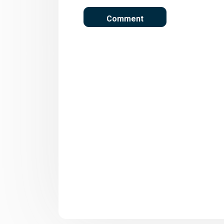
Η Περιφέρεια
Πελοποννήσου
φιλοδοξεί να
βρεθεί στο
επίκεντρο της
πολιτικής του
Υπουργείου
Τουρισμού για τη
δημιουργία DMMO