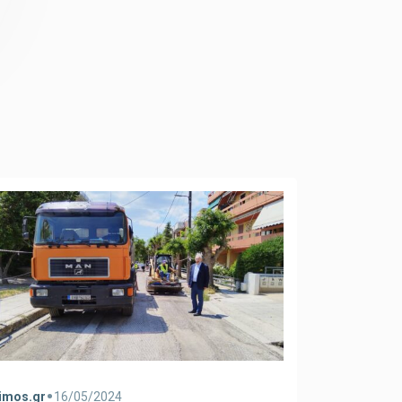
•
•
imos.gr
16/05/2024
dimos.gr
0