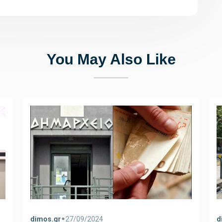
You May Also Like
•
dimos.gr
27/09/2024
d