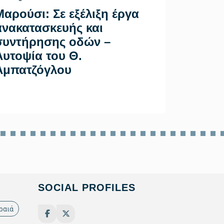
Μαρούσι: Σε εξέλιξη έργα
Δήμος 
ανακατασκευής και
Πολεοδ
συντήρησης οδών –
Δημοτι
Αυτοψία του Θ.
Σαρωνι
Αμπατζόγλου
SOCIAL PROFILES
ραιά