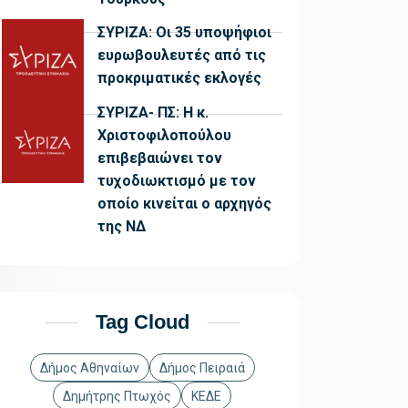
ΣΥΡΙΖΑ: Οι 35 υποψήφιοι
ευρωβουλευτές από τις
προκριματικές εκλογές
ΣΥΡΙΖΑ- ΠΣ: Η κ.
Χριστοφιλοπούλου
επιβεβαιώνει τον
τυχοδιωκτισμό με τον
οποίο κινείται ο αρχηγός
της ΝΔ
Tag Cloud
Δήμος Αθηναίων
Δήμος Πειραιά
Δημήτρης Πτωχός
ΚΕΔΕ