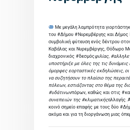
Με μεγάλη λαμπρότητα γιορτάστηκ
του #Δήμου #Νυρεμβέργης και Δήμος Κα
συμβολική φύτευση ενός δέντρου στο
Καβάλας και Νυρεμβέργης, Θόδωρο Μο
διαχρονικός #δεσμός
φιλίας, #αλληλε
υποστήριξε με όλες της τις δυνάμεις
όμορφες εορταστικές εκδηλώσεις, οι 
να συζητήσουν το πλαίσιο της περαι
πόλεων, εστιάζοντας στο θέμα της δι
#υδάτινων
πόρων, καθώς και στις #κ
συνεπειών της #κλιματικής
αλλαγής. 
κοινό σημείο επαφής με τους δύο #Δή
ακόμα και για τη διοργάνωση μιας όπε