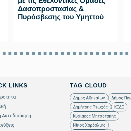
με τις Εθελοντικές Ομάδες
Δασοπροστασίας &
Πυρόσβεσης του Υμηττού
CK LINKS
TAG CLOUD
ιρότητα
Δήμος Αθηναίων
Δήμος Πει
ική
Δημήτρης Πτωχός
ΚΕΔΕ
ή Αυτοδιοίκηση
Κυριάκος Μητσοτάκης
τεύξεις
Νίκος Χαρδαλιάς