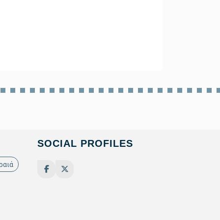
αγωγής
SOCIAL PROFILES
ραιά