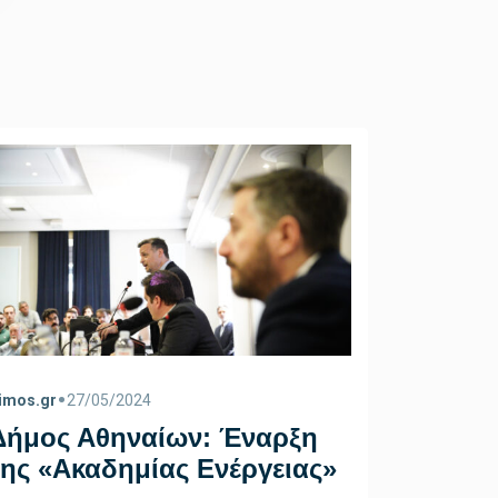
•
•
imos.gr
27/05/2024
dimos.gr
1
Δήμος Αθηναίων: Έναρξη
Έγκρισ
της «Ακαδημίας Ενέργειας»
πτυχιο