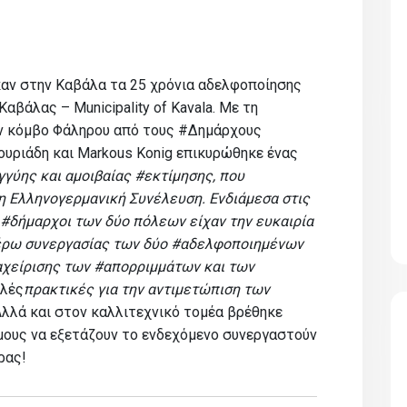
αν στην Καβάλα τα 25 χρόνια αδελφοποίησης
βάλας – Municipality of Kavala. Με τη
ν κόμβο Φάληρου από τους #Δημάρχους
υριάδη και Markous Konig επικυρώθηκε ένας
γγύης και αμοιβαίας #εκτίμησης, που
 η Ελληνογερμανική Συνέλευση. Ενδιάμεσα στις
#δήμαρχοι των δύο πόλεων είχαν την ευκαιρία
τέρω συνεργασίας των δύο #αδελφοποιημένων
αχείρισης των #απορριμμάτων και των
αλές
πρακτικές για την αντιμετώπιση των
Αλλά και στον καλλιτεχνικό τομέα βρέθηκε
μους να εξετάζουν το ενδεχόμενο συνεργαστούν
ρας!