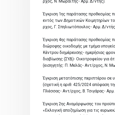
ρχος, Ν. Μωραϊτης- Αρμ. Δ/ντής).
Έγκριση 1ης παράτασης προθεσμίας 
εντός των Δημοτικών Κοιμητηρίων το
ρχος, Γ. Σπηλιωτόπουλος- Αρμ. Δ/ντής
Έγκριση 4ης παράτασης προθεσμίας π
διώροφης οικοδομής με τμήμα υπογείο
Κέντρου διημέρευσης- ημερήσιας φρον
διαβίωσης (ΣΥΔ)- Οικοτροφείου για άτ
(εισηγητής: Π. Μελάς- Αντ/ρχος, Ν. Μω
Έγκριση μετατόπισης περιπτέρου σε 
(σχετική η αριθ. 425/2024 απόφαση τη
Πλέσσας- Αντ/ρχος, Β. Τσιγάρας- Αρμ.
Έγκριση 2ης Αναμόρφωσης του προϋπο
«Εκλογική αποζημίωση για τις ευρωεκ