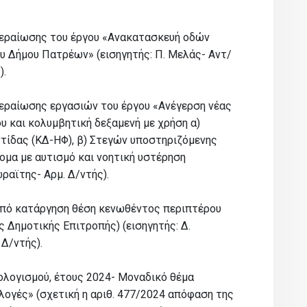
περαίωσης του έργου «Ανακατασκευή οδών
υ Δήμου Πατρέων» (εισηγητής: Π. Μελάς- Αντ/
).
εραίωσης εργασιών του έργου «Ανέγερση νέας
υ και κολυμβητική δεξαμενή με χρήση α)
τίδας (ΚΔ-ΗΦ), β) Στεγών υποστηριζόμενης
ομα με αυτισμό και νοητική υστέρηση
ραϊτης- Αρμ. Δ/ντής).
υπό κατάργηση θέση κενωθέντος περιπτέρου
ς Δημοτικής Επιτροπής) (εισηγητής: Δ.
 Δ/ντής).
λογισμού, έτους 2024- Μοναδικό θέμα
λογές» (σχετική η αριθ. 477/2024 απόφαση της