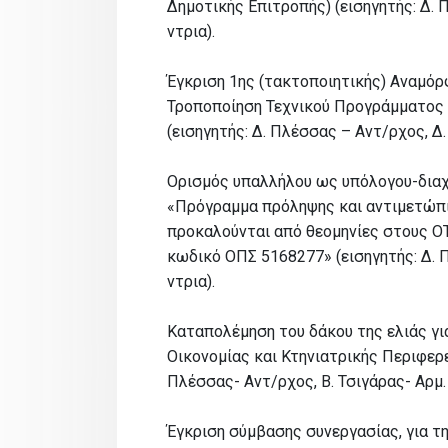
Δημοτικής Επιτροπής) (εισηγητής: Δ. 
ντρια).
Έγκριση 1ης (τακτοποιητικής) Αναμό
Τροποποίηση Τεχνικού Προγράμματος 
(εισηγητής: Δ. Πλέσσας – Αντ/ρχος, Δ.
Ορισμός υπαλλήλου ως υπόλογου-διαχε
«Πρόγραμμα πρόληψης και αντιμετώπ
προκαλούνται από θεομηνίες στους ΟΤ
κωδικό ΟΠΣ 5168277» (εισηγητής: Δ. 
ντρια).
Καταπολέμηση του δάκου της ελιάς γι
Οικονομίας και Κτηνιατρικής Περιφερε
Πλέσσας- Αντ/ρχος, Β. Τσιγάρας- Αρμ.
Έγκριση σύμβασης συνεργασίας, για τ