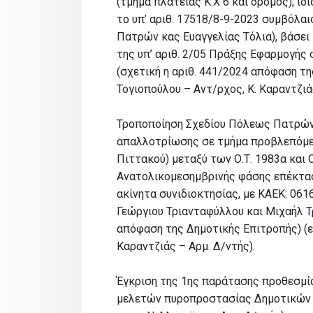
(τμήμα πλατείας Κ.Χ 6 και δρόμος), ι
το υπ’ αριθ. 17518/8-9-2023 συμβόλα
Πατρών κας Ευαγγελίας Τόλια), βάσει 
της υπ’ αριθ. 2/05 Πράξης Εφαρμογής
(σχετική η αριθ. 441/2024 απόφαση τη
Τογιοπούλου – Αντ/ρχος, Κ. Καραντζιάς
Τροποποίηση Σχεδίου Πόλεως Πατρών
απαλλοτρίωσης σε τμήμα προβλεπόμε
Πιττακού) μεταξύ των Ο.Τ. 1983α και 
Ανατολικομεσημβρινής φάσης επέκτασ
ακίνητα συνιδιοκτησίας, με ΚΑΕΚ: 061
Γεώργιου Τριανταφύλλου και Μιχαήλ Τ
απόφαση της Δημοτικής Επιτροπής) (ει
Καραντζιάς – Αρμ. Δ/ντής).
Έγκριση της 1ης παράτασης προθεσμί
μελετών πυροπροστασίας Δημοτικών κ