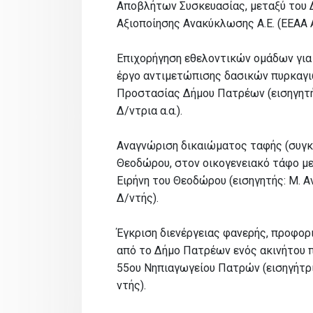
Αποβλήτων Συσκευασίας, μεταξύ του 
Αξιοποίησης Ανακύκλωσης Α.Ε. (ΕΕΑΑ Α
Επιχορήγηση εθελοντικών ομάδων για
έργο αντιμετώπισης δασικών πυρκαγι
Προστασίας Δήμου Πατρέων (εισηγητής
Δ/ντρια α.α.).
Αναγνώριση δικαιώματος ταφής (συγκυ
Θεοδώρου, στον οικογενειακό τάφο με
Ειρήνη του Θεοδώρου (εισηγητής: Μ. 
Δ/ντής).
Έγκριση διενέργειας φανερής, προφορ
από το Δήμο Πατρέων ενός ακινήτου π
55ου Νηπιαγωγείου Πατρών (εισηγήτρια:
ντής).