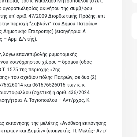
διοκτησίας του κ. Νικολάου Μητρόπουλου (σχετ.
ιο αγοραπωλησίας ακινήτου της συμβ/φου
της υπ’ αριθ. 47/2009 Διορθωτικής Πράξης, επί
 στην περιοχή “Ζαβλάνι” του Δήμου Πατρέων
ς Δημοτικής Επιτροπής) (εισηγήτρια: Α.
 – Αρμ. Δ/ντής).
, λόγω επανεπιβολής ρυμοτομικής
νου κοινόχρηστου χώρου – δρόμου (οδός
Ο.Τ. 1575 της περιοχής «2ης
ης» του σχεδίου πόλης Πατρών, σε δυο (2)
676526014 και 061676526016 των κ. κ.
ριανταφύλλου (σχετική η αριθ. 436/2024
σηγήτρια: Α. Τογιοπούλου – Αντ/ρχος, Κ.
ας εκπόνησης της μελέτης «Ανάθεση εκπόνησης
τιρίων και Δομών» (εισηγητής: Π. Μελάς- Αντ/