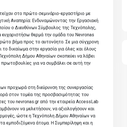
τείχαν στο πρώτο σεμινάριο-εργαστήριο με
ητική Αναπηρία: Ενδυναμώνοντας την Εργασιακή
οποίου ο Διευθύνων Σύμβουλος της Τεχνόπολης,
α ευχαριστήσω θερμά την ομάδα του Nevronas
πρώτο βήμα προς το αυτονόητο. Σε μια σύγχρονη
ι το δικαίωμα στην εργασία για όλες και όλους
η Τεχνόπολη Δήμου Αθηναίων σκοπεύει να λάβει
 πρωτοβουλίες για να συμβάλει σε αυτή την
ίων προχωρά στη διεύρυνση της συνεργασίας
 φορά στον τομέα της προσβασιμότητας του
ες του nevronas.gr από την εταιρεία AccessLab
αλαμβάνουν να μελετήσουν, να αξιολογήσουν και
ρμογές, ώστε η Τεχνόπολη Δήμου Αθηναίων να
τα εμποδιζόμενα άτομα. Η Συμπερίληψη και η