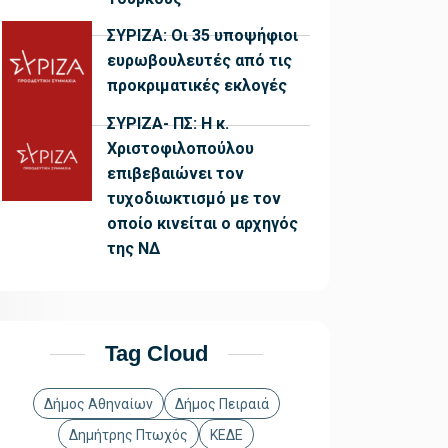
ΣΥΡΙΖΑ: Οι 35 υποψήφιοι
ευρωβουλευτές από τις
προκριματικές εκλογές
ΣΥΡΙΖΑ- ΠΣ: Η κ.
Χριστοφιλοπούλου
επιβεβαιώνει τον
τυχοδιωκτισμό με τον
οποίο κινείται ο αρχηγός
της ΝΔ
Tag Cloud
Δήμος Αθηναίων
Δήμος Πειραιά
Δημήτρης Πτωχός
ΚΕΔΕ