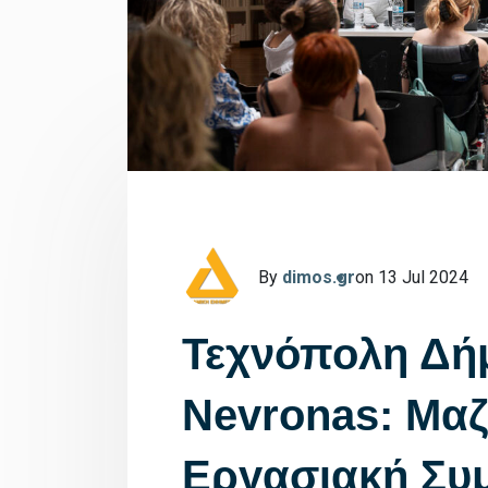
By
dimos.gr
on 13 Jul 2024
Τεχνόπολη Δή
Nevronas: Μαζί
Εργασιακή Συ