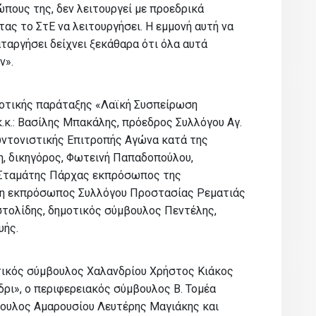
ώπους της, δεν λειτουργεί με προεδρικά
ας το ΣτΕ να λειτουργήσει. Η εμμονή αυτή να
ταργήσει δείχνει ξεκάθαρα ότι όλα αυτά
ν».
μοτικής παράταξης «Λαϊκή Συσπείρωση
κ.κ.: Βασίλης Μπακάλης, πρόεδρος Συλλόγου Αγ.
ντονιστικής Επιτροπής Αγώνα κατά της
η, δικηγόρος, Φωτεινή Παπαδοπούλου,
 Σταμάτης Πάρχας εκπρόσωπος της
άκη εκπρόσωπος Συλλόγου Προστασίας Ρεματιάς
τολίδης, δημοτικός σύμβουλος Πεντέλης,
υής.
τικός σύμβουλος Χαλανδρίου Χρήστος Κιάκος
ρι», ο περιφερειακός σύμβουλος Β. Τομέα
ουλος Αμαρουσίου Λευτέρης Μαγιάκης και