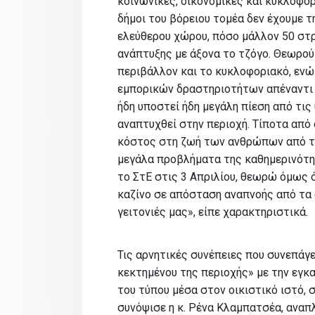
κοινωνικές, οικονομικές και κυκλοφο
δήμοι του βόρειου τομέα δεν έχουμε 
ελεύθερου χώρου, πόσο μάλλον 50 στρέ
ανάπτυξης με άξονα το τζόγο. Θεωρού
περιβάλλον και το κυκλοφοριακό, ενώ
εμπορικών δραστηριοτήτων απέναντι σ
ήδη υποστεί ήδη μεγάλη πίεση από τι
αναπτυχθεί στην περιοχή. Τίποτα από 
κόστος στη ζωή των ανθρώπων από τη
μεγάλα προβλήματα της καθημερινότητα
το ΣτΕ στις 3 Απριλίου, θεωρώ όμως ό
καζίνο σε απόσταση αναπνοής από τα 
γειτονιές μας», είπε χαρακτηριστικά.
Τις αρνητικές συνέπειες που συνεπάγ
κεκτημένου της περιοχής» με την εγκ
του τύπου μέσα στον οικιστικό ιστό,
συνόψισε η κ. Ρένα Κλαμπατσέα, ανα