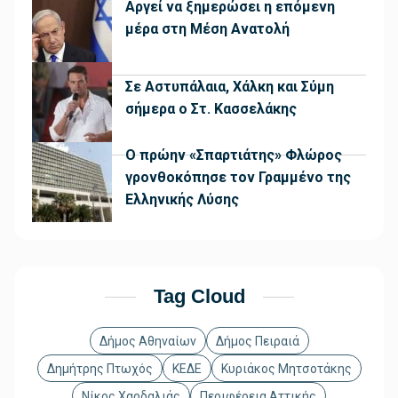
Αργεί να ξημερώσει η επόμενη
μέρα στη Μέση Ανατολή
Σε Αστυπάλαια, Χάλκη και Σύμη
σήμερα ο Στ. Κασσελάκης
Ο πρώην «Σπαρτιάτης» Φλώρος
γρονθοκόπησε τον Γραμμένο της
Ελληνικής Λύσης
Tag Cloud
Δήμος Αθηναίων
Δήμος Πειραιά
Δημήτρης Πτωχός
ΚΕΔΕ
Κυριάκος Μητσοτάκης
Νίκος Χαρδαλιάς
Περιφέρεια Αττικής