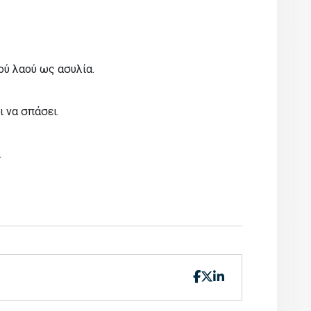
ού λαού ως ασυλία.
 να σπάσει.
.