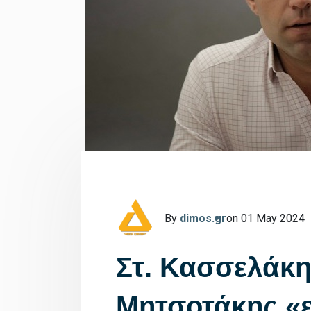
By
dimos.gr
on 01 May 2024
Στ. Κασσελάκη
Μητσοτάκης «ε