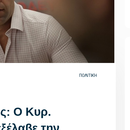
ΠΟΛΙΤΙΚΉ
ς: Ο Κυρ.
ξέλαβε την