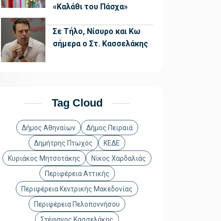
«Καλάθι του Πάσχα»
Σε Τήλο, Νίσυρο και Κω
σήμερα ο Στ. Κασσελάκης
Tag Cloud
Δήμος Αθηναίων
Δήμος Πειραιά
Δημήτρης Πτωχός
ΚΕΔΕ
Κυριάκος Μητσοτάκης
Νίκος Χαρδαλιάς
Περιφέρεια Αττικής
Περιφέρεια Κεντρικής Μακεδονίας
Περιφέρεια Πελοποννήσου
Στέφανος Κασσελάκης