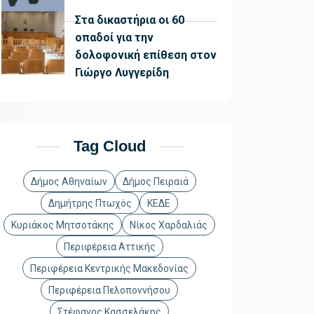
Στα δικαστήρια οι 60
οπαδοί για την
δολοφονική επίθεση στον
Γιώργο Λυγγερίδη
Tag Cloud
Δήμος Αθηναίων
Δήμος Πειραιά
Δημήτρης Πτωχός
ΚΕΔΕ
Κυριάκος Μητσοτάκης
Νίκος Χαρδαλιάς
Περιφέρεια Αττικής
Περιφέρεια Κεντρικής Μακεδονίας
Περιφέρεια Πελοποννήσου
Στέφανος Κασσελάκης