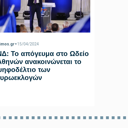
•
imos.gr
15/04/2024
ΝΔ: Το απόγευμα στο Ωδείο
•
dimos.gr
0
Αθηνών ανακοινώνεται το
Ξεκινο
ψηφοδέλτιο των
Σχολές
ευρωεκλογών
Λαρισ