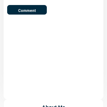
Κορυφώνεται σήμερα η
μεταφορά σκόνης από τη
Σαχάρα
Παύλος Μαρινάκης: Η ΕΡΤ θα
συνεχίσει με το καθεστώς
πενθήμερης εργασίας