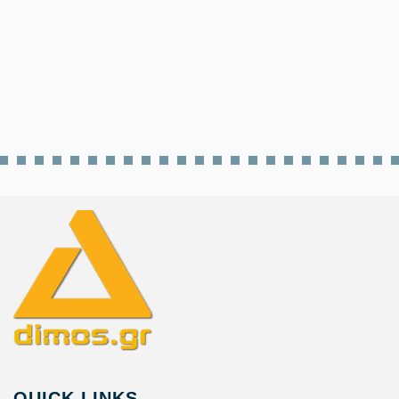
•
dimos.gr
Η Μαρία Μενούνος πρέσβειρα
της Περιφέρειας Αττικής στην
Αμερική
QUICK LINKS