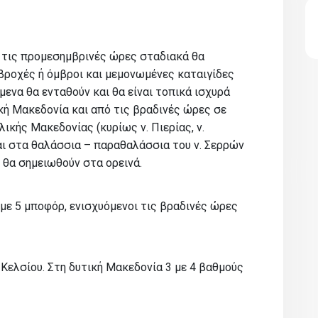
ό τις προμεσημβρινές ώρες σταδιακά θα
βροχές ή όμβροι και μεμονωμένες καταιγίδες
μενα θα ενταθούν και θα είναι τοπικά ισχυρά
κή Μακεδονία και από τις βραδινές ώρες σε
ικής Μακεδονίας (κυρίως ν. Πιερίας, ν.
αι στα θαλάσσια – παραθαλάσσια του ν. Σερρών
 θα σημειωθούν στα ορεινά.
 με 5 μποφόρ, ενισχυόμενοι τις βραδινές ώρες
Κελσίου. Στη δυτική Μακεδονία 3 με 4 βαθμούς