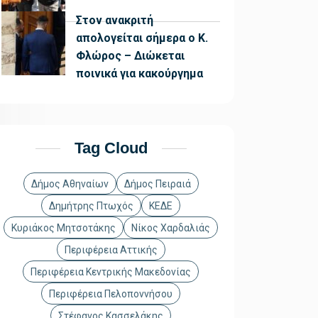
Στον ανακριτή
απολογείται σήμερα ο Κ.
Φλώρος – Διώκεται
ποινικά για κακούργημα
Tag Cloud
Δήμος Αθηναίων
Δήμος Πειραιά
Δημήτρης Πτωχός
ΚΕΔΕ
Κυριάκος Μητσοτάκης
Νίκος Χαρδαλιάς
Περιφέρεια Αττικής
Περιφέρεια Κεντρικής Μακεδονίας
Περιφέρεια Πελοποννήσου
Στέφανος Κασσελάκης