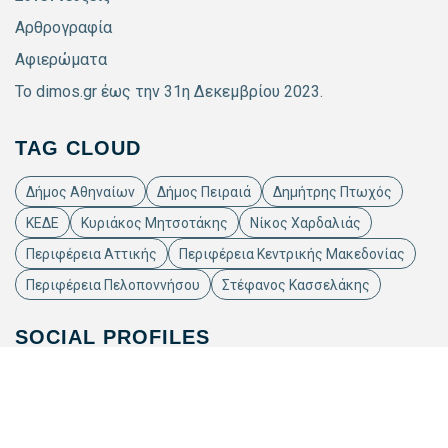
Αρθρογραφία
Αφιερώματα
Το dimos.gr έως την 31η Δεκεμβρίου 2023.
TAG CLOUD
Δήμος Αθηναίων
Δήμος Πειραιά
Δημήτρης Πτωχός
ΚΕΔΕ
Κυριάκος Μητσοτάκης
Νίκος Χαρδαλιάς
Περιφέρεια Αττικής
Περιφέρεια Κεντρικής Μακεδονίας
Περιφέρεια Πελοποννήσου
Στέφανος Κασσελάκης
SOCIAL PROFILES