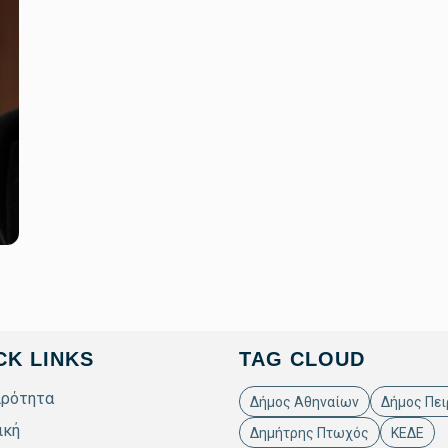
CK LINKS
TAG CLOUD
ιρότητα
Δήμος Αθηναίων
Δήμος Πει
ική
Δημήτρης Πτωχός
ΚΕΔΕ