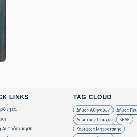
CK LINKS
TAG CLOUD
ιρότητα
Δήμος Αθηναίων
Δήμος Πει
ική
Δημήτρης Πτωχός
ΚΕΔΕ
ή Αυτοδιοίκηση
Κυριάκος Μητσοτάκης