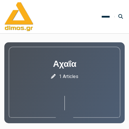
Αχαΐα
1 Articles